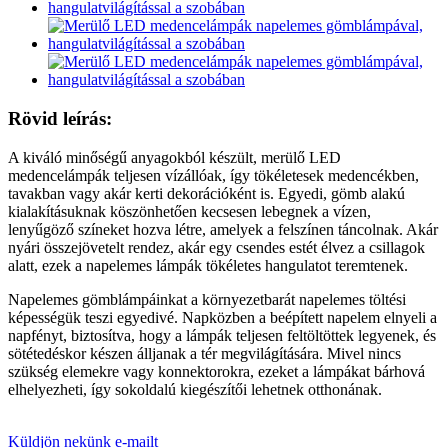
Rövid leírás:
A kiváló minőségű anyagokból készült, merülő LED
medencelámpák teljesen vízállóak, így tökéletesek medencékben,
tavakban vagy akár kerti dekorációként is. Egyedi, gömb alakú
kialakításuknak köszönhetően kecsesen lebegnek a vízen,
lenyűgöző színeket hozva létre, amelyek a felszínen táncolnak. Akár
nyári összejövetelt rendez, akár egy csendes estét élvez a csillagok
alatt, ezek a napelemes lámpák tökéletes hangulatot teremtenek.
Napelemes gömblámpáinkat a környezetbarát napelemes töltési
képességük teszi egyedivé. Napközben a beépített napelem elnyeli a
napfényt, biztosítva, hogy a lámpák teljesen feltöltöttek legyenek, és
sötétedéskor készen álljanak a tér megvilágítására. Mivel nincs
szükség elemekre vagy konnektorokra, ezeket a lámpákat bárhová
elhelyezheti, így sokoldalú kiegészítői lehetnek otthonának.
Küldjön nekünk e-mailt