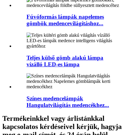
Fúvóformás lámpák napelemes
gömbök medencevilágításhoz...
Teljes külső gömb alakú lámpa
vízálló LED-es lámpa
Színes medencelámpák
Hangulatvilágítás medencékhez...
Termékeinkkel vagy árlistánkkal
kapcsolatos kérdéseivel kérjük, hagyja
meg e-mail címét, és 24 órán belül