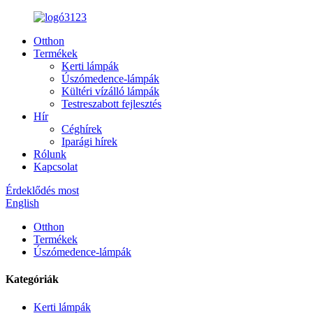
Otthon
Termékek
Kerti lámpák
Úszómedence-lámpák
Kültéri vízálló lámpák
Testreszabott fejlesztés
Hír
Céghírek
Iparági hírek
Rólunk
Kapcsolat
Érdeklődés most
English
Otthon
Termékek
Úszómedence-lámpák
Kategóriák
Kerti lámpák