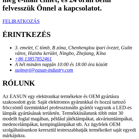
felvesszük Önnel a kapcsolatot.
FELIRATKOZÁS
ÉRINTKEZÉS
3. emelet, C tömb, B zóna, Chenhenglou ipari övezet, Gulin
város, Haishu kerület, Ningbo, Zhejiang, Kína
+86 13857852461
A hét minden napján 10:00 és 18:00 óra között
xujingyi@easun-industry.com
RÓLUNK
Az EASUN egy elektronikai termékekre és OEM gyártásra
szakosodott gyár. Saját elektromos gyárunkkal és hozzá tartozó
fröccsöntő üzemünkkel professzionális gyártói vagyunk a LED-es
lámpák gyártásának területén. Termékkínálatunk több mint 30
modellt foglal magában, például játéklámpákat, akváriumlámpákat,
medencelámpákat, kempinglámpákat stb. Az ügyfelek OEM
szolgáltatásunkon keresztül testreszabhatják termékeiket saját egyedi
márkájukra.