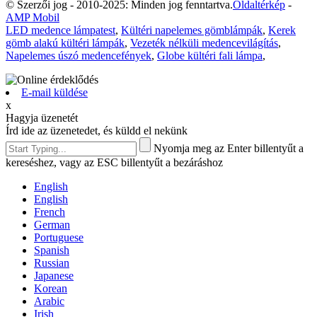
© Szerzői jog - 2010-2025: Minden jog fenntartva.
Oldaltérkép
-
AMP Mobil
LED medence lámpatest
,
Kültéri napelemes gömblámpák
,
Kerek
gömb alakú kültéri lámpák
,
Vezeték nélküli medencevilágítás
,
Napelemes úszó medencefények
,
Globe kültéri fali lámpa
,
E-mail küldése
x
Hagyja üzenetét
Írd ide az üzenetedet, és küldd el nekünk
Nyomja meg az Enter billentyűt a
kereséshez, vagy az ESC billentyűt a bezáráshoz
English
English
French
German
Portuguese
Spanish
Russian
Japanese
Korean
Arabic
Irish