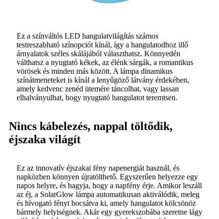
Ez a színváltós LED hangulatvilágítás számos
testreszabható színopciót kínál, így a hangulatodhoz illő
árnyalatok széles skálájából választhatsz. Könnyedén
válthatsz a nyugtató kékek, az élénk sárgák, a romantikus
vörösek és minden más között. A lámpa dinamikus
színátmeneteket is kínál a lenyűgöző látvány érdekében,
amely kedvenc zenéd ütemére táncolhat, vagy lassan
elhalványulhat, hogy nyugtató hangulatot teremtsen.
Nincs kábelezés, nappal töltődik,
éjszaka világít
Ez az innovatív éjszakai fény napenergiát használ, és
napközben könnyen újratölthető. Egyszerűen helyezze egy
napos helyre, és hagyja, hogy a napfény érje. Amikor leszáll
az éj, a SolarGlow lámpa automatikusan aktiválódik, meleg
és hívogató fényt bocsátva ki, amely hangulatot kölcsönöz
bármely helyiségnek. Akár egy gyerekszobába szeretne lágy