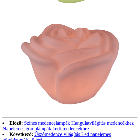
Előző:
Színes medencelámpák Hangulatvilágítás medencékhez
Napelemes gömblámpák kerti medencékhez
Következő:
Úszómedence-világítás Led napelemes
gömblámpák kültéri