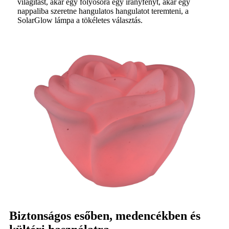
világítást, akár egy folyosóra egy irányfényt, akár egy
nappaliba szeretne hangulatos hangulatot teremteni, a
SolarGlow lámpa a tökéletes választás.
Biztonságos esőben, medencékben és