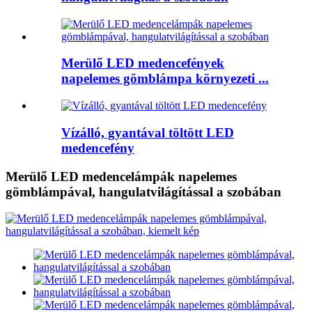
Merülő LED medencefények
napelemes gömblámpa környezeti ...
Vízálló, gyantával töltött LED
medencefény
Merülő LED medencelámpák napelemes
gömblámpával, hangulatvilágítással a szobában